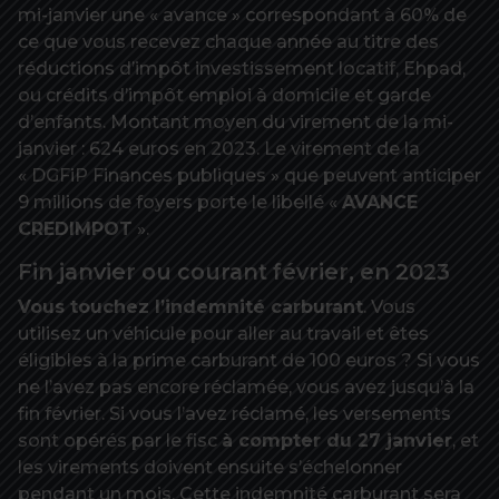
mi-janvier une « avance » correspondant à 60% de
ce que vous recevez chaque année au titre des
réductions d’impôt investissement locatif, Ehpad,
ou crédits d’impôt emploi à domicile et garde
d’enfants. Montant moyen du virement de la mi-
janvier : 624 euros en 2023. Le virement de la
« DGFiP Finances publiques » que peuvent anticiper
9 millions de foyers porte le libellé «
AVANCE
CREDIMPOT
».
Fin janvier ou courant février, en 2023
Vous touchez l’indemnité carburant
. Vous
utilisez un véhicule pour aller au travail et êtes
éligibles à la prime carburant de 100 euros ? Si vous
ne l’avez pas encore réclamée, vous avez jusqu’à la
fin février. Si vous l’avez réclamé, les versements
sont opérés par le fisc
à compter du 27 janvier
, et
les virements doivent ensuite s’échelonner
pendant un mois. Cette indemnité carburant sera