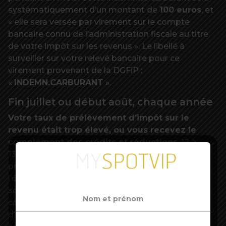
systématiquement d’un montant de
100 euros
, et
« elle sera versée par virement sur le compte
bancaire connu de l’administration fiscale au titre
de votre impôt sur les revenus ». Le libellé à
surveiller sur votre relevé bancaire pour ce
virement provenant de la DGFiP :
«
INDEMN.CARBURANT
».
Fin juillet ou début août, chaque année
Votre taux de prélèvement d’impôt sur le
revenu était trop élevé, ou vous recevez le
complément des crédits et réductions
. 12 à
13 millions de contribuables ont pris l’habitude de
profiter d’un « coup de pouce » du fisc au cœur de
l’été depuis la mise en place du prélèvement à la
source. La DGFiP a désormais ancré dans son
calendrier annuel le versement du trop-perçu
d’impôt sur le revenu, effectué soit autour du 20