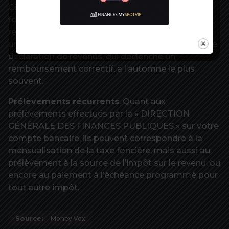
Citons ainsi un éventuel trop-perçu de taxe
foncière mensualisée, entraînant un
remboursement à l’automne, par exemple. Ou
une correction effectuée par vous-même sur votre
déclaration de revenus, qui déclenche un
remboursement correctif, à l’automne le plus
souvent.
Prélèvements récurrents
. Quant aux
prélèvements effectués par la « DIRECTION
GÉNÉRALE DES FINANCES PUBLIQUES » sur votre
compte bancaire, ils peuvent correspondre à la
mensualisation de la taxe foncière, mais aussi au
prélèvement à la source de l’impôt sur le revenu, ou
encore au paiement à l’échéance programmé pour
tout autre impôt.
Source:
Money Vox