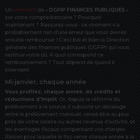
Un
virement
de «
DGFIP FINANCES PUBLIQUES
»
sur votre compte bancaire ? Pourquoi
maintenant ? Rassurez-vous : ce virement n’a
probablement rien d’une erreur que vous devrez
ensuite rembourser ! C’est bel et bien la Direction
générale des finances publiques (DGFiP) qui vous
restitue votre dû. A quoi correspond ce
remboursement ? Tout dépend de quand il
intervient.
Mi-janvier, chaque année
Vous profitez, chaque année, de crédits et
réductions d’impôt
. Or, depuis la réforme du
prélèvement à la source, il subsiste un décalage
entre le prélèvement mensuel, censé être au plus
près de votre salaire ou autres revenus d’activité, et
les avantages fiscaux compensant vos charges.
Raison pour laquelle le fisc verse chaque année à la