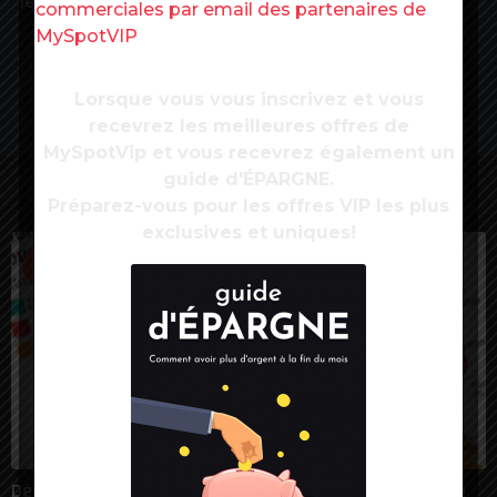
1er févrie
commerciales par email des partenaires de
MySpotVIP
Source:
La Tribune
Lorsque vous vous inscrivez et vous
recevrez les meilleures offres de
MySpotVip et vous recevrez également un
guide d'ÉPARGNE.
LES PLUS VUES
Préparez-vous pour les offres VIP les plus
exclusives et uniques!
1
Déconfinement : plus de 30 départements dans le rouge