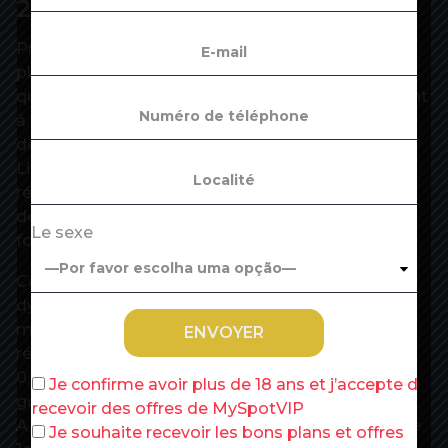
2019
Produit vedette de l’épargne, le Livret A, âgé de
plus de 200 ans, est aujourd’hui détenu par
quelque 55 millions de Français et sert notamment
à financer le logement social. L’épargnant peut
déposer ou retirer son argent à tout moment du
Livret A, tout en voyant ses dépôts un peu
rémunérés et ses gains non imposés. Le Livret de
développement durable et solidaire (LDDS)
Le sexe
fonctionne de manière similaire.
Ces deux livrets ont vécu une année 2019
dynamique, avec une collecte nette de plus de 16
milliards d’euros, en dépit d’un taux de
rémunération à son plus bas niveau historique,
0,75%, et qui vient d’être encore abaissé par le
Je confirme avoir plus de 18 ans et j’accepte de
gouvernement. Le taux de rémunération du Livret
recevoir des offres de MySpotVIP
A, tout comme celui du LDDS, est tombé à 0,5% le
Je souhaite recevoir les bons plans et offres