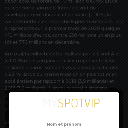
décollecte, de l’ordre de 1,6 milliard d’euros. En ce
qui concerne son petit frère, le Livret de
développement durable et solidaire (LDDS), la
collecte nette a en revanche légèrement ralenti: elle
a représenté sur le premier mois de 2020 quelque
410 millions d’euros, contre 630 millions un an plus
tôt et 770 millions en décembre.
Au total, la collecte nette réalisée par le Livret A et
le LDDS réunis en janvier a ainsi représenté 4,54
milliards d’euros, soit un niveau assez proche des
4,63 milliards du même mois un an plus tôt et en
accélération par rapport à 2018 (3,9 milliards) et
2017 (3,2 milliards). L’encours total d’épargne
stationnant sur ces deux produits atteignait fin
janvier plus de 415 milliards d’euros, en hausse de
presque 5% sur un an.
Plus de 16 milliards d’euros en