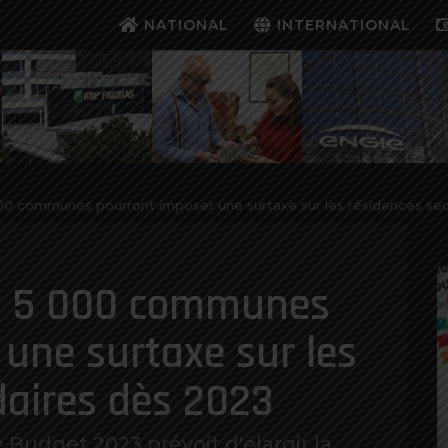
NATIONAL
INTERNATIONAL
000 communes pourront imposer une surtaxe sur les résidences se
n: 5 000 communes
une surtaxe sur les
daires dès 2023
udget 2023 prévoit d'élargir la