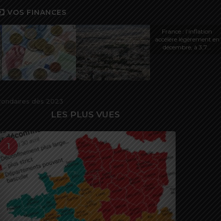
VOS FINANCES
France : l’inflation
accélère légèrement en
décembre, à 3,7...
condaires dès 2023
LES PLUS VUES
1