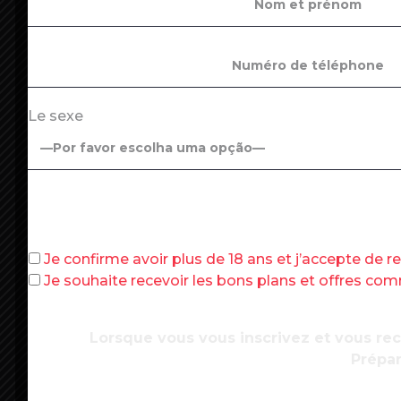
Le sexe
Il y a la taxe
d’habitation
… et la surtaxe.
2023 mi-octobre, le gouvernement a a
Je confirme avoir plus de 18 ans et j’accepte de 
sous silence. Parmi eux, un amendement 
Je souhaite recevoir les bons plans et offres c
portefeuille. Depuis 2014, les commune
“zones tendues” peuvent augmenter la t
secondaires. Or, un amendement, intégré 
Lorsque vous vous inscrivez et vous re
villes plus petites cette possibilité de s
Prépar