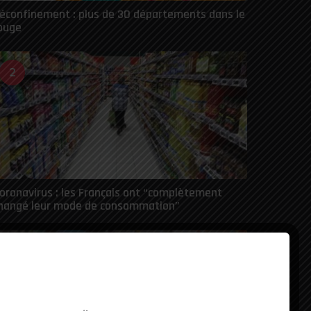
éconfinement : plus de 30 départements dans le
ouge
2
oronavirus : les Français ont “complètement
hangé leur mode de consommation”
3