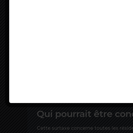
Combien de villes se
Jusqu’à maintenant, 1 136 communes, u
situées dans des “zones tendues”, pouv
“zone tendue” signifie que le prix des 
secondaires également. Avec l’adoptio
situées en “zone tendue” pourront l’i
De combien sera cett
Cette surtaxe d’habitation va de +5%
communes concernées vont faire exploser
secondaires. Car c’est au maire de décide
commune éligible sur 4 applique cett
Qui pourrait être co
Cette surtaxe concerne toutes les rés