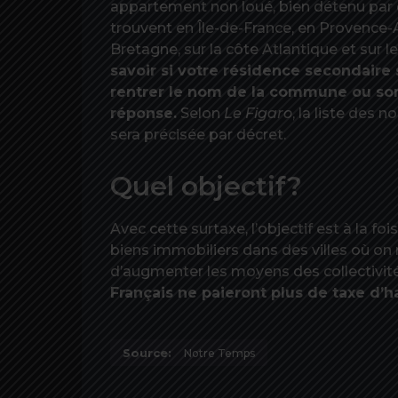
appartement non loué, bien détenu par 
trouvent en Île-de-France, en Provence-
Bretagne, sur la côte Atlantique et sur l
savoir si votre résidence secondaire 
rentrer le nom de la commune ou son 
réponse.
Selon
Le Figaro
, la liste des 
sera précisée par décret.
Quel objectif?
Avec cette surtaxe, l’objectif est à la fo
biens immobiliers dans des villes où o
d’augmenter les moyens des collectivité
Français ne paieront plus de taxe d’ha
Source:
Notre Temps