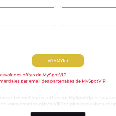
C
s
 En dégainant le 49.3 pour adopter le budget
dopté certains amendements… parfois passés
recevoir des offres de MySpotVIP
risque de toucher certains propriétaires au
ommerciales par email des partenaires de MySpotVIP
s de plus de 50 000 habitants situées dans des
C
axe d’habitation pour les résidences
v
au projet de loi de finances, a élargi à des
cevrez les meilleures offres de MySpotVip et vous
urtaxe d’habitation.
ez-vous pour les offres VIP les plus exclusives et u