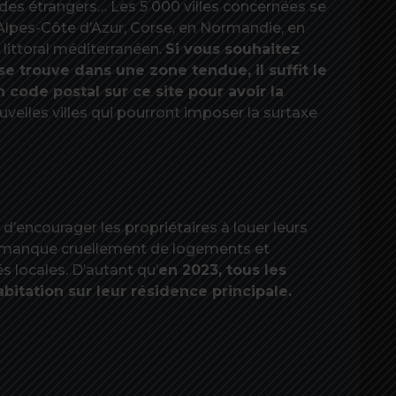
des étrangers… Les 5 000 villes concernées se
Alpes-Côte d’Azur, Corse, en Normandie, en
e littoral méditerranéen.
Si vous souhaitez
se trouve dans une zone tendue, il suffit le
code postal sur ce site pour avoir la
nouvelles villes qui pourront imposer la surtaxe
is d’encourager les propriétaires à louer leurs
n manque cruellement de logements et
s locales. D’autant qu’
en 2023, tous les
bitation sur leur résidence principale.