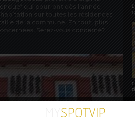
D
 tendue" qui pourront dès l'année
r
habitation sur toutes les résidences
 taille de la commune. En tout, plus
e concernées. Serez-vous concerné?
C
c