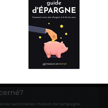
raient concernées?
niquement de plus de 50 000 habitants et
aient imposer cette surtaxe. Sachant qu’une
logements est élevé et le nombre de résidences
n du budget,
dès 2023, toutes les villes
mposer, soit 4 000 villes supplémentaires.
R
d
e surtaxe?
 à +60%
. Cela ne veut pas dire que les 5 000
 la taxe d’habitation sur les résidences
r s’il l’impose ou non. Et
seulement 1
e surtaxe aujourd’hui.
ncerné?
idences secondaires: maison de campagne,