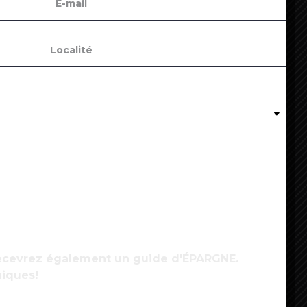
ovid-19 : plus de 130 centres commerciaux
upplémentaires vont fermer vendredi soir
4
ovid : l’OMS ne recommande pas de changer de
accin entre deux doses
 recevrez également un guide d'ÉPARGNE.
niques!
5